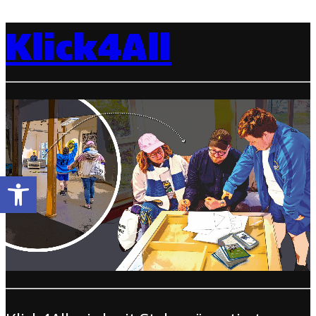
Klick4All
Open toolbar