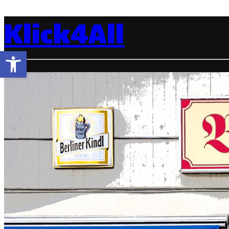
Klick4All
Open toolbar